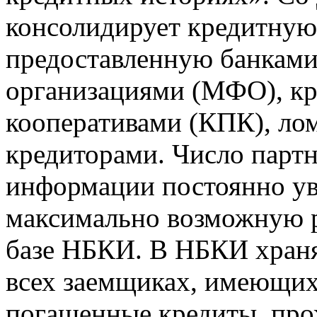
консолидирует кредитну
предоставленную банкам
организациями (МФО), к
кооперативами (КПК), ло
кредиторами. Число парт
информации постоянно уве
максимально возможную р
базе НБКИ. В НБКИ храня
всех заемщиках, имеющи
погашенные кредиты, пр