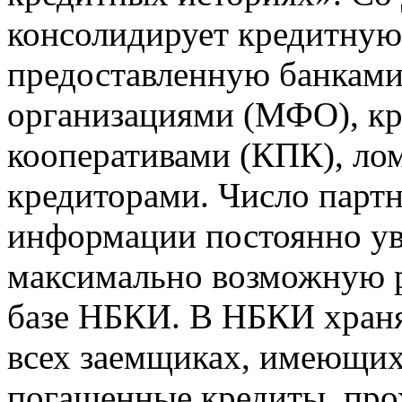
консолидирует кредитну
предоставленную банкам
организациями (МФО), к
кооперативами (КПК), ло
кредиторами. Число парт
информации постоянно уве
максимально возможную р
базе НБКИ. В НБКИ храня
всех заемщиках, имеющи
погашенные кредиты, пр