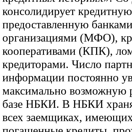
консолидирует кредитну
предоставленную банкам
организациями (МФО), к
кооперативами (КПК), ло
кредиторами. Число парт
информации постоянно уве
максимально возможную р
базе НБКИ. В НБКИ храня
всех заемщиках, имеющи
погашенные кредиты, пр