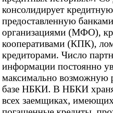
консолидирует кредитну
предоставленную банкам
организациями (МФО), к
кооперативами (КПК), ло
кредиторами. Число парт
информации постоянно уве
максимально возможную р
базе НБКИ. В НБКИ храня
всех заемщиках, имеющи
погашенные кредиты, пр