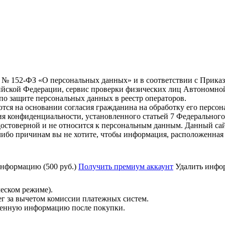
6 г. № 152-ФЗ «О персональных данных» и в соответствии с Прика
йской Федерации, сервис проверки физических лиц Автономно
о защите персональных данных в реестр операторов.
тся на основании согласия гражданина на обработку его персо
вания конфиденциальности, установленного статьей 7 Федерально
остоверной и не относится к персональным данным. Данный сай
либо причинам вы не хотите, чтобы информация, расположенная 
нформацию (500 руб.)
Получить премиум аккаунт
Удалить инфор
ческом режиме).
ег за вычетом комиссии платежных систем.
ученную информацию после покупки.