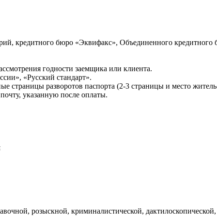
ий, кредитного бюро «Эквифакс», Объединенного кредитного б
ссмотрения годности заемщика или клиента.
сии», «Русский стандарт».
ые страницы разворотов паспорта (2-3 страницы и место житель
почту, указанную после оплаты.
и
авочной, розыскной, криминалистической, дактилоскопической,