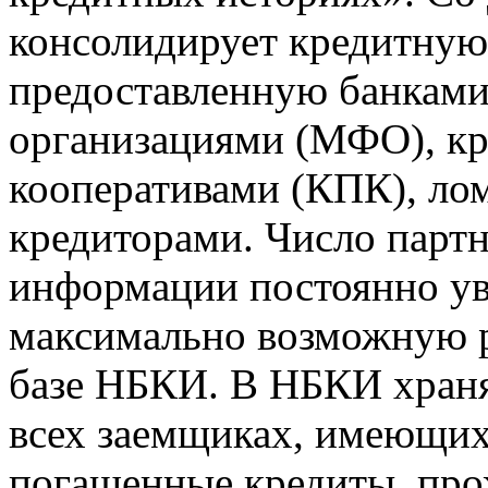
консолидирует кредитну
предоставленную банкам
организациями (МФО), к
кооперативами (КПК), ло
кредиторами. Число парт
информации постоянно уве
максимально возможную р
базе НБКИ. В НБКИ храня
всех заемщиках, имеющи
погашенные кредиты, пр