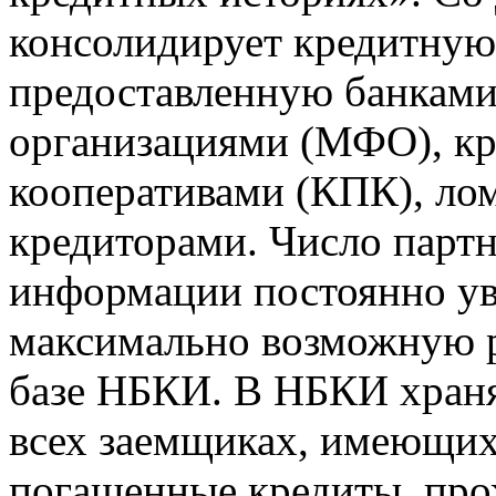
консолидирует кредитну
предоставленную банкам
организациями (МФО), к
кооперативами (КПК), ло
кредиторами. Число парт
информации постоянно уве
максимально возможную р
базе НБКИ. В НБКИ храня
всех заемщиках, имеющи
погашенные кредиты, пр