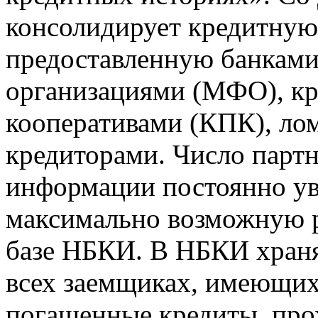
консолидирует кредитну
предоставленную банкам
организациями (МФО), к
кооперативами (КПК), ло
кредиторами. Число парт
информации постоянно уве
максимально возможную р
базе НБКИ. В НБКИ храня
всех заемщиках, имеющи
погашенные кредиты, пр