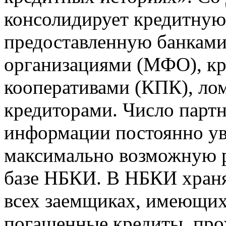
консолидирует кредитну
предоставленную банкам
организациями (МФО), к
кооперативами (КПК), ло
кредиторами. Число парт
информации постоянно уве
максимально возможную р
базе НБКИ. В НБКИ храня
всех заемщиках, имеющи
погашенные кредиты, пр