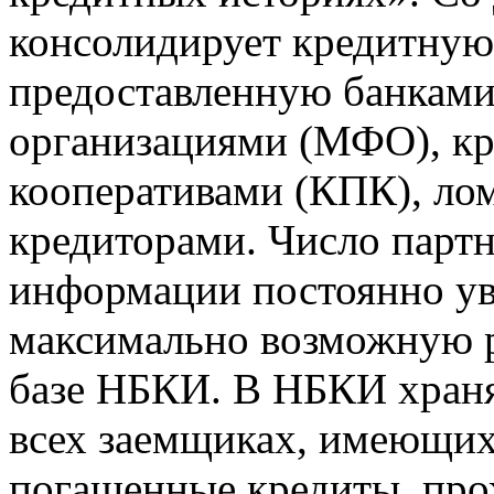
консолидирует кредитну
предоставленную банкам
организациями (МФО), к
кооперативами (КПК), ло
кредиторами. Число парт
информации постоянно уве
максимально возможную р
базе НБКИ. В НБКИ храня
всех заемщиках, имеющи
погашенные кредиты, пр