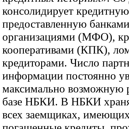
консолидирует кредитну
предоставленную банкам
организациями (МФО), к
кооперативами (КПК), ло
кредиторами. Число парт
информации постоянно уве
максимально возможную р
базе НБКИ. В НБКИ храня
всех заемщиках, имеющи
погашенные кредиты, пр