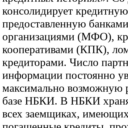
консолидирует кредитну
предоставленную банкам
организациями (МФО), к
кооперативами (КПК), ло
кредиторами. Число парт
информации постоянно уве
максимально возможную р
базе НБКИ. В НБКИ храня
всех заемщиках, имеющи
погашенные кредиты, пр