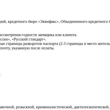
ий, кредитного бюро «Эквифакс», Объединенного кредитного б
ссмотрения годности заемщика или клиента.
сии», «Русский стандарт».
ые страницы разворотов паспорта (2-3 страницы и место житель
почту, указанную после оплаты.
и
авочной, розыскной, криминалистической, дактилоскопической,