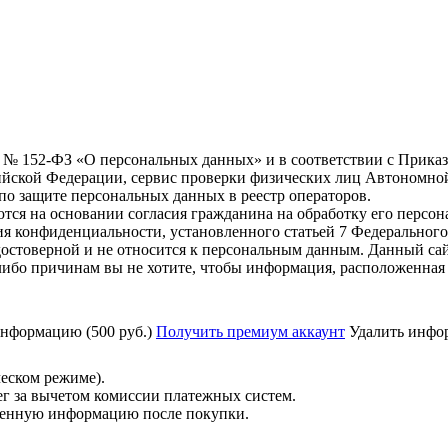
6 г. № 152-ФЗ «О персональных данных» и в соответствии с Прика
йской Федерации, сервис проверки физических лиц Автономно
о защите персональных данных в реестр операторов.
тся на основании согласия гражданина на обработку его персо
вания конфиденциальности, установленного статьей 7 Федерально
остоверной и не относится к персональным данным. Данный сай
либо причинам вы не хотите, чтобы информация, расположенная 
нформацию (500 руб.)
Получить премиум аккаунт
Удалить инфор
ческом режиме).
ег за вычетом комиссии платежных систем.
ученную информацию после покупки.