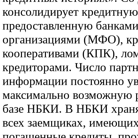
консолидирует кредитну
предоставленную банкам
организациями (МФО), к
кооперативами (КПК), ло
кредиторами. Число парт
информации постоянно уве
максимально возможную р
базе НБКИ. В НБКИ храня
всех заемщиках, имеющи
погашенные кредиты, пр