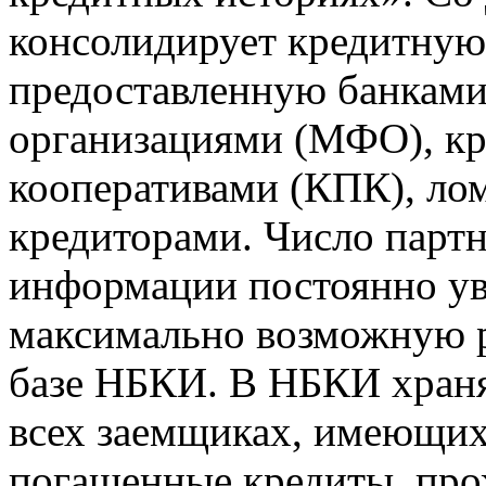
консолидирует кредитну
предоставленную банкам
организациями (МФО), к
кооперативами (КПК), ло
кредиторами. Число парт
информации постоянно уве
максимально возможную р
базе НБКИ. В НБКИ храня
всех заемщиках, имеющи
погашенные кредиты, пр