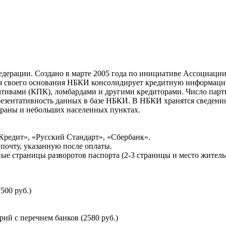
ерации. Создано в марте 2005 года по инициативе Ассоциации 
ня своего основания НБКИ консолидирует кредитную информац
ативами (КПК), ломбардами и другими кредиторами. Число па
резентативность данных в базе НБКИ. В НБКИ хранятся сведени
раны и небольших населенных пунктах.
Кредит», «Русский Стандарт», «Сбербанк».
почту, указанную после оплаты.
ые страницы разворотов паспорта (2-3 страницы и место житель
500 руб.)
й с перечнем банков (2580 руб.)