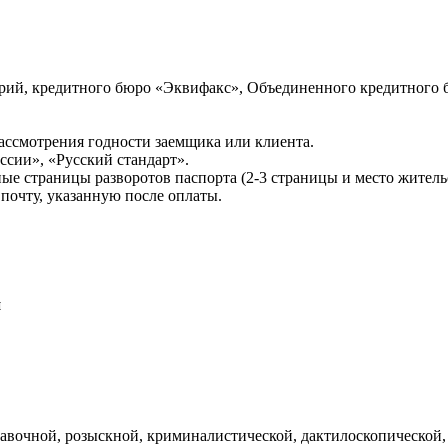
ий, кредитного бюро «Эквифакс», Объединенного кредитного б
ссмотрения годности заемщика или клиента.
сии», «Русский стандарт».
ые страницы разворотов паспорта (2-3 страницы и место житель
почту, указанную после оплаты.
и
авочной, розыскной, криминалистической, дактилоскопической,