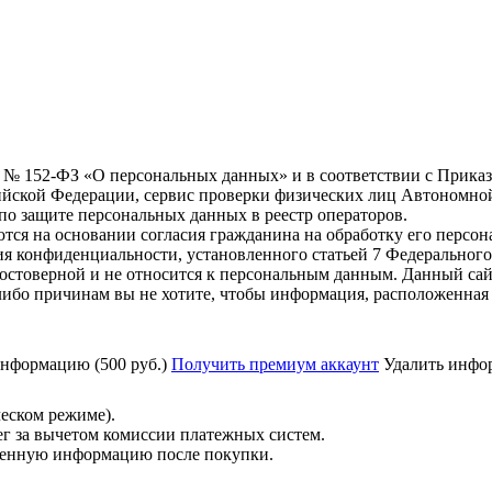
6 г. № 152-ФЗ «О персональных данных» и в соответствии с Прика
йской Федерации, сервис проверки физических лиц Автономно
о защите персональных данных в реестр операторов.
тся на основании согласия гражданина на обработку его персо
вания конфиденциальности, установленного статьей 7 Федерально
остоверной и не относится к персональным данным. Данный сай
либо причинам вы не хотите, чтобы информация, расположенная 
нформацию (500 руб.)
Получить премиум аккаунт
Удалить инфор
ческом режиме).
ег за вычетом комиссии платежных систем.
ученную информацию после покупки.