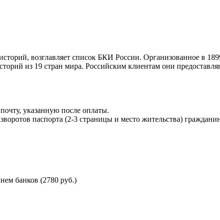
торий, возглавляет список БКИ России. Организованное в 189
торий из 19 стран мира. Российским клиентам они предоставля
почту, указанную после оплаты.
воротов паспорта (2-3 страницы и место жительства) гражданин
ем банков (2780 руб.)