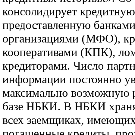
консолидирует кредитну
предоставленную банкам
организациями (МФО), к
кооперативами (КПК), ло
кредиторами. Число парт
информации постоянно уве
максимально возможную р
базе НБКИ. В НБКИ храня
всех заемщиках, имеющи
погашенные кредиты, пр