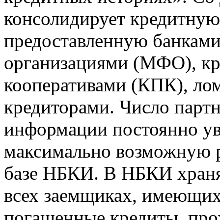
консолидирует кредитну
предоставленную банкам
организациями (МФО), к
кооперативами (КПК), ло
кредиторами. Число парт
информации постоянно уве
максимально возможную р
базе НБКИ. В НБКИ храня
всех заемщиках, имеющи
погашенные кредиты, пр