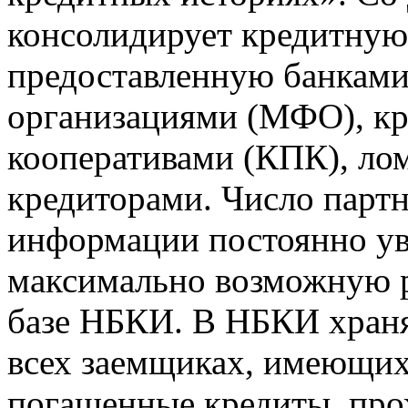
консолидирует кредитну
предоставленную банкам
организациями (МФО), к
кооперативами (КПК), ло
кредиторами. Число парт
информации постоянно уве
максимально возможную р
базе НБКИ. В НБКИ храня
всех заемщиках, имеющи
погашенные кредиты, пр