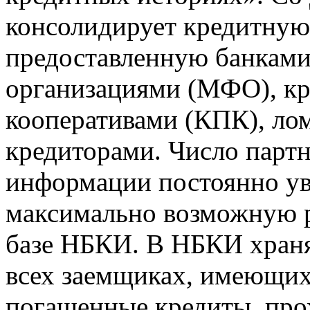
консолидирует кредитну
предоставленную банкам
организациями (МФО), к
кооперативами (КПК), ло
кредиторами. Число парт
информации постоянно уве
максимально возможную р
базе НБКИ. В НБКИ храня
всех заемщиках, имеющи
погашенные кредиты, пр