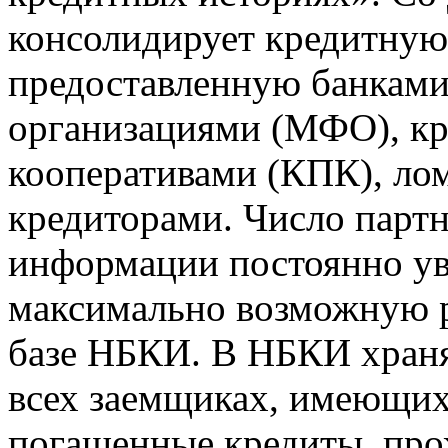
консолидирует кредитну
предоставленную банкам
организациями (МФО), к
кооперативами (КПК), ло
кредиторами. Число парт
информации постоянно уве
максимально возможную р
базе НБКИ. В НБКИ храня
всех заемщиках, имеющи
погашенные кредиты, пр