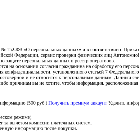
6 г. № 152-ФЗ «О персональных данных» и в соответствии с Прика
йской Федерации, сервис проверки физических лиц Автономно
о защите персональных данных в реестр операторов.
тся на основании согласия гражданина на обработку его персо
вания конфиденциальности, установленного статьей 7 Федерально
остоверной и не относится к персональным данным. Данный сай
либо причинам вы не хотите, чтобы информация, расположенная 
нформацию (500 руб.)
Получить премиум аккаунт
Удалить инфор
ческом режиме).
ег за вычетом комиссии платежных систем.
ученную информацию после покупки.