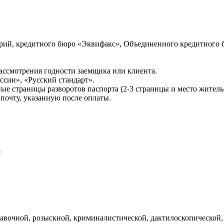
ий, кредитного бюро «Эквифакс», Объединенного кредитного б
ссмотрения годности заемщика или клиента.
сии», «Русский стандарт».
ые страницы разворотов паспорта (2-3 страницы и место житель
почту, указанную после оплаты.
и
авочной, розыскной, криминалистической, дактилоскопической,