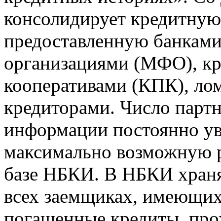
консолидирует кредитну
предоставленную банкам
организациями (МФО), к
кооперативами (КПК), ло
кредиторами. Число парт
информации постоянно уве
максимально возможную р
базе НБКИ. В НБКИ храня
всех заемщиках, имеющи
погашенные кредиты, пр