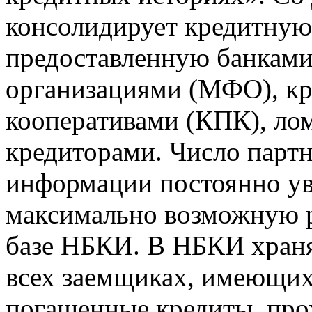
консолидирует кредитну
предоставленную банкам
организациями (МФО), к
кооперативами (КПК), ло
кредиторами. Число парт
информации постоянно уве
максимально возможную р
базе НБКИ. В НБКИ храня
всех заемщиках, имеющи
погашенные кредиты, пр