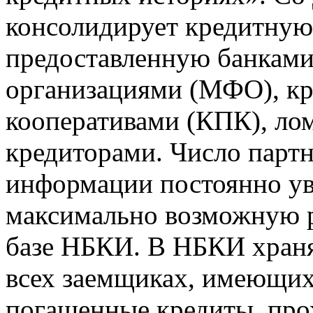
консолидирует кредитну
предоставленную банкам
организациями (МФО), к
кооперативами (КПК), ло
кредиторами. Число парт
информации постоянно уве
максимально возможную р
базе НБКИ. В НБКИ храня
всех заемщиках, имеющи
погашенные кредиты, пр