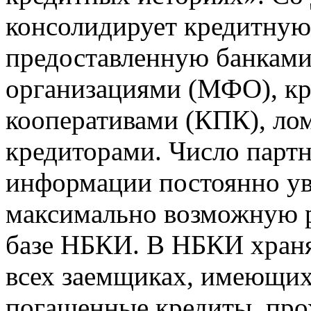
консолидирует кредитну
предоставленную банкам
организациями (МФО), к
кооперативами (КПК), ло
кредиторами. Число парт
информации постоянно уве
максимально возможную р
базе НБКИ. В НБКИ храня
всех заемщиках, имеющи
погашенные кредиты, пр