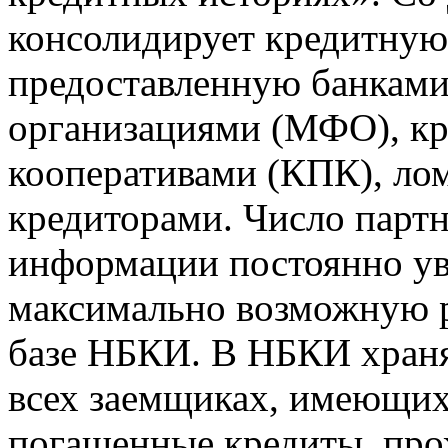
консолидирует кредитну
предоставленную банкам
организациями (МФО), к
кооперативами (КПК), ло
кредиторами. Число парт
информации постоянно уве
максимально возможную р
базе НБКИ. В НБКИ храня
всех заемщиках, имеющи
погашенные кредиты, пр