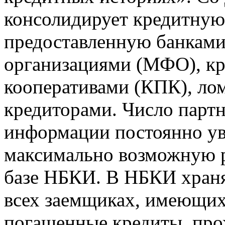
консолидирует кредитну
предоставленную банкам
организациями (МФО), к
кооперативами (КПК), ло
кредиторами. Число парт
информации постоянно уве
максимально возможную р
базе НБКИ. В НБКИ храня
всех заемщиках, имеющи
погашенные кредиты, пр