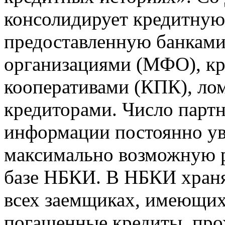
консолидирует кредитну
предоставленную банкам
организациями (МФО), к
кооперативами (КПК), ло
кредиторами. Число парт
информации постоянно уве
максимально возможную р
базе НБКИ. В НБКИ храня
всех заемщиках, имеющи
погашенные кредиты, пр