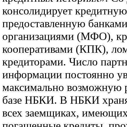
консолидирует кредитну
предоставленную банкам
организациями (МФО), к
кооперативами (КПК), ло
кредиторами. Число парт
информации постоянно уве
максимально возможную р
базе НБКИ. В НБКИ храня
всех заемщиках, имеющи
погашенные кредиты, пр