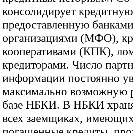
консолидирует кредитну
предоставленную банкам
организациями (МФО), к
кооперативами (КПК), ло
кредиторами. Число парт
информации постоянно уве
максимально возможную р
базе НБКИ. В НБКИ храня
всех заемщиках, имеющи
погашенные кредиты, пр