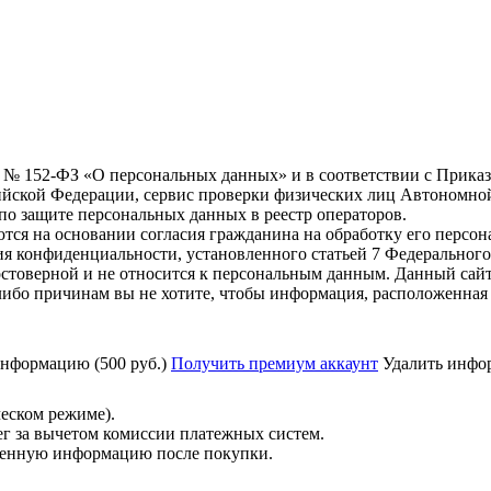
6 г. № 152-ФЗ «О персональных данных» и в соответствии с Прика
йской Федерации, сервис проверки физических лиц Автономно
о защите персональных данных в реестр операторов.
тся на основании согласия гражданина на обработку его персо
вания конфиденциальности, установленного статьей 7 Федерально
стоверной и не относится к персональным данным. Данный сайт
либо причинам вы не хотите, чтобы информация, расположенная 
нформацию (500 руб.)
Получить премиум аккаунт
Удалить инфор
ческом режиме).
ег за вычетом комиссии платежных систем.
ученную информацию после покупки.