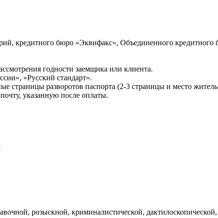
ий, кредитного бюро «Эквифакс», Объединенного кредитного б
ссмотрения годности заемщика или клиента.
сии», «Русский стандарт».
ые страницы разворотов паспорта (2-3 страницы и место житель
почту, указанную после оплаты.
и
авочной, розыскной, криминалистической, дактилоскопической,