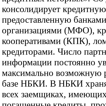
консолидирует кредитну
предоставленную банкам
организациями (МФО), к
кооперативами (КПК), ло
кредиторами. Число парт
информации постоянно уве
максимально возможную р
базе НБКИ. В НБКИ храня
всех заемщиках, имеющи
погашенные кредиты, пр