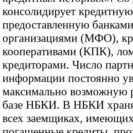
консолидирует кредитну
предоставленную банкам
организациями (МФО), к
кооперативами (КПК), ло
кредиторами. Число парт
информации постоянно уве
максимально возможную р
базе НБКИ. В НБКИ храня
всех заемщиках, имеющи
погашенные кредиты, пр