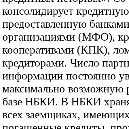
консолидирует кредитну
предоставленную банкам
организациями (МФО), к
кооперативами (КПК), ло
кредиторами. Число парт
информации постоянно уве
максимально возможную р
базе НБКИ. В НБКИ храня
всех заемщиках, имеющи
погашенные кредиты, пр