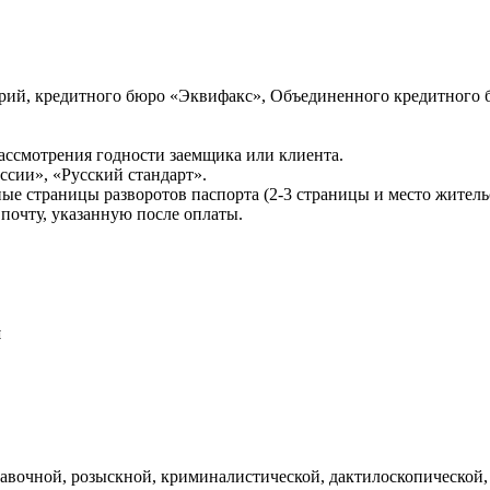
ий, кредитного бюро «Эквифакс», Объединенного кредитного б
ссмотрения годности заемщика или клиента.
сии», «Русский стандарт».
ые страницы разворотов паспорта (2-3 страницы и место житель
почту, указанную после оплаты.
и
авочной, розыскной, криминалистической, дактилоскопической,