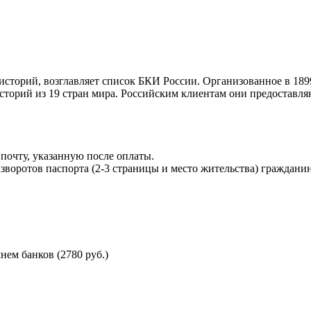
торий, возглавляет список БКИ России. Организованное в 189
торий из 19 стран мира. Российским клиентам они предоставля
почту, указанную после оплаты.
воротов паспорта (2-3 страницы и место жительства) гражданин
ем банков (2780 руб.)