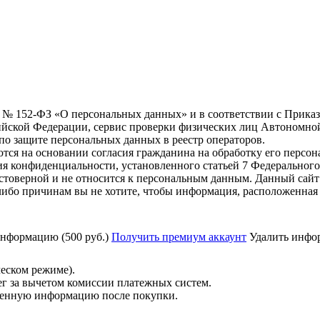
6 г. № 152-ФЗ «О персональных данных» и в соответствии с Прика
йской Федерации, сервис проверки физических лиц Автономно
о защите персональных данных в реестр операторов.
тся на основании согласия гражданина на обработку его персо
вания конфиденциальности, установленного статьей 7 Федерально
товерной и не относится к персональным данным. Данный сайт 
либо причинам вы не хотите, чтобы информация, расположенная 
нформацию (500 руб.)
Получить премиум аккаунт
Удалить инфор
ческом режиме).
ег за вычетом комиссии платежных систем.
ученную информацию после покупки.