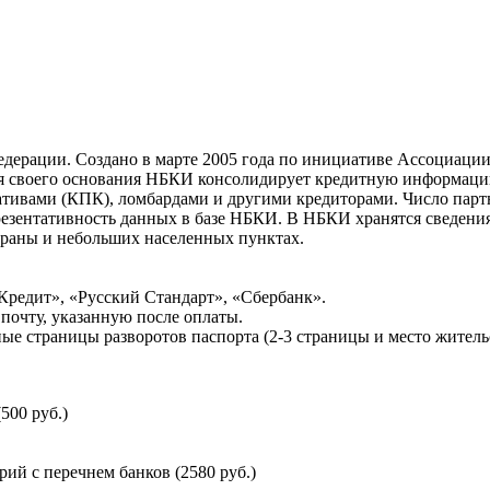
ерации. Создано в марте 2005 года по инициативе Ассоциации 
ня своего основания НБКИ консолидирует кредитную информац
ативами (КПК), ломбардами и другими кредиторами. Число па
резентативность данных в базе НБКИ. В НБКИ хранятся сведени
раны и небольших населенных пунктах.
Кредит», «Русский Стандарт», «Сбербанк».
почту, указанную после оплаты.
ые страницы разворотов паспорта (2-3 страницы и место житель
500 руб.)
й с перечнем банков (2580 руб.)