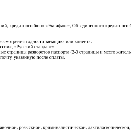
ий, кредитного бюро «Эквифакс», Объединенного кредитного б
ссмотрения годности заемщика или клиента.
сии», «Русский стандарт».
ые страницы разворотов паспорта (2-3 страницы и место житель
почту, указанную после оплаты.
и
авочной, розыскной, криминалистической, дактилоскопической,