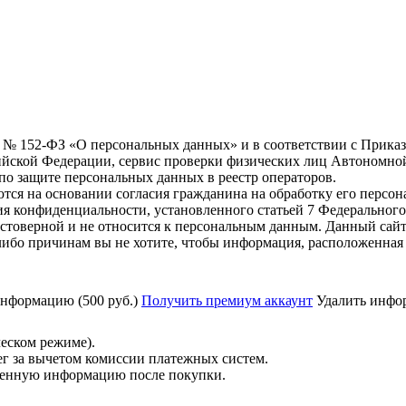
6 г. № 152-ФЗ «О персональных данных» и в соответствии с Прика
йской Федерации, сервис проверки физических лиц Автономно
о защите персональных данных в реестр операторов.
тся на основании согласия гражданина на обработку его персо
вания конфиденциальности, установленного статьей 7 Федерально
стоверной и не относится к персональным данным. Данный сайт
либо причинам вы не хотите, чтобы информация, расположенная 
нформацию (500 руб.)
Получить премиум аккаунт
Удалить инфор
ческом режиме).
ег за вычетом комиссии платежных систем.
ученную информацию после покупки.