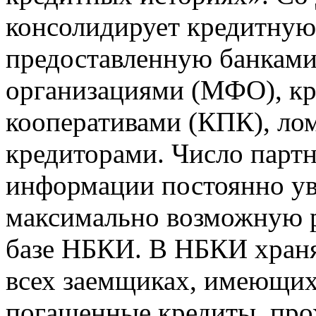
консолидирует кредитну
предоставленную банкам
организациями (МФО), к
кооперативами (КПК), ло
кредиторами. Число парт
информации постоянно уве
максимально возможную р
базе НБКИ. В НБКИ храня
всех заемщиках, имеющи
погашенные кредиты, пр