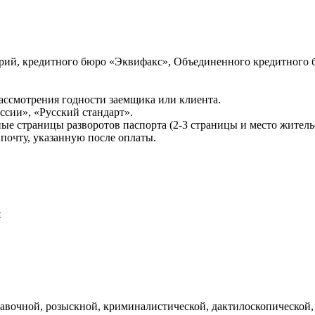
ий, кредитного бюро «Эквифакс», Объединенного кредитного б
ссмотрения годности заемщика или клиента.
сии», «Русский стандарт».
ые страницы разворотов паспорта (2-3 страницы и место житель
почту, указанную после оплаты.
и
авочной, розыскной, криминалистической, дактилоскопической,