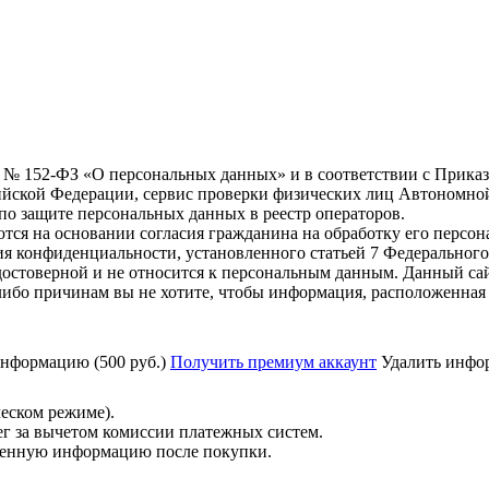
6 г. № 152-ФЗ «О персональных данных» и в соответствии с Прика
йской Федерации, сервис проверки физических лиц Автономно
о защите персональных данных в реестр операторов.
тся на основании согласия гражданина на обработку его персо
вания конфиденциальности, установленного статьей 7 Федерально
остоверной и не относится к персональным данным. Данный сай
либо причинам вы не хотите, чтобы информация, расположенная 
нформацию (500 руб.)
Получить премиум аккаунт
Удалить инфор
ческом режиме).
ег за вычетом комиссии платежных систем.
ученную информацию после покупки.