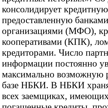
консолидирует кредитну
предоставленную банкам
организациями (МФО), к
кооперативами (КПК), ло
кредиторами. Число парт
информации постоянно уве
максимально возможную р
базе НБКИ. В НБКИ храня
всех заемщиках, имеющи
погашенные кредиты, пр