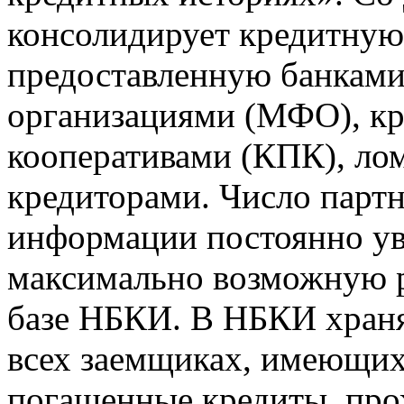
консолидирует кредитну
предоставленную банкам
организациями (МФО), к
кооперативами (КПК), ло
кредиторами. Число парт
информации постоянно уве
максимально возможную р
базе НБКИ. В НБКИ храня
всех заемщиках, имеющи
погашенные кредиты, пр