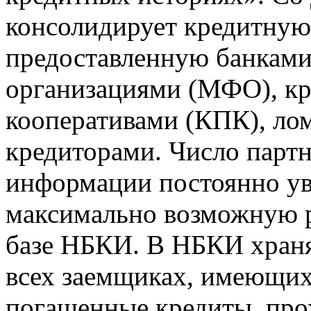
консолидирует кредитну
предоставленную банкам
организациями (МФО), к
кооперативами (КПК), ло
кредиторами. Число парт
информации постоянно уве
максимально возможную р
базе НБКИ. В НБКИ храня
всех заемщиках, имеющи
погашенные кредиты, пр