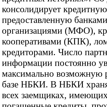
консолидирует кредитну
предоставленную банкам
организациями (МФО), к
кооперативами (КПК), ло
кредиторами. Число парт
информации постоянно уве
максимально возможную р
базе НБКИ. В НБКИ храня
всех заемщиках, имеющи
погашенные кредиты, пр