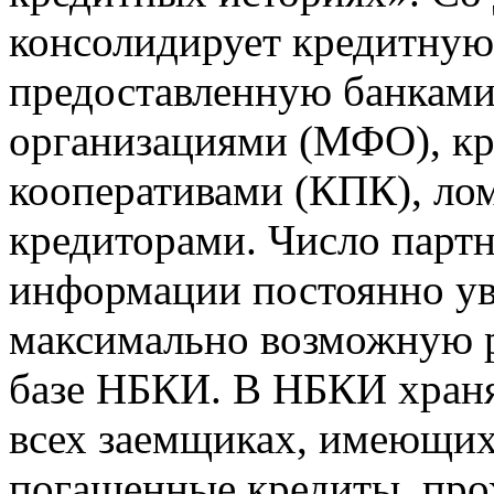
консолидирует кредитну
предоставленную банкам
организациями (МФО), к
кооперативами (КПК), ло
кредиторами. Число парт
информации постоянно уве
максимально возможную р
базе НБКИ. В НБКИ храня
всех заемщиках, имеющи
погашенные кредиты, пр