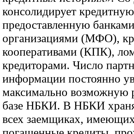
консолидирует кредитну
предоставленную банкам
организациями (МФО), к
кооперативами (КПК), ло
кредиторами. Число парт
информации постоянно уве
максимально возможную р
базе НБКИ. В НБКИ храня
всех заемщиках, имеющи
погашенные кредиты, пр