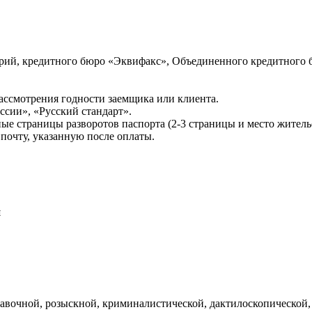
ий, кредитного бюро «Эквифакс», Объединенного кредитного б
ссмотрения годности заемщика или клиента.
сии», «Русский стандарт».
ые страницы разворотов паспорта (2-3 страницы и место житель
почту, указанную после оплаты.
и
авочной, розыскной, криминалистической, дактилоскопической,