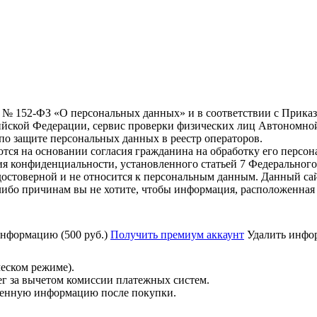
6 г. № 152-ФЗ «О персональных данных» и в соответствии с Прика
йской Федерации, сервис проверки физических лиц Автономно
о защите персональных данных в реестр операторов.
тся на основании согласия гражданина на обработку его персо
вания конфиденциальности, установленного статьей 7 Федерально
остоверной и не относится к персональным данным. Данный сай
либо причинам вы не хотите, чтобы информация, расположенная 
нформацию (500 руб.)
Получить премиум аккаунт
Удалить инфор
ческом режиме).
ег за вычетом комиссии платежных систем.
ученную информацию после покупки.