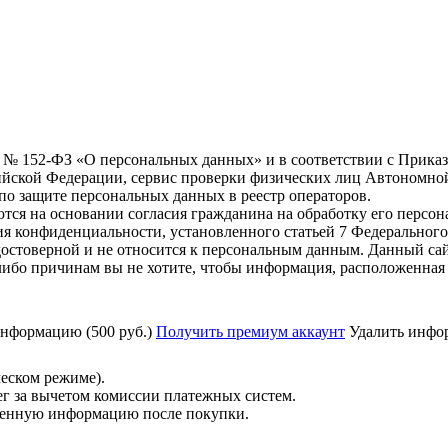
6 г. № 152-ФЗ «О персональных данных» и в соответствии с Прика
йской Федерации, сервис проверки физических лиц Автономно
о защите персональных данных в реестр операторов.
тся на основании согласия гражданина на обработку его персо
вания конфиденциальности, установленного статьей 7 Федерально
остоверной и не относится к персональным данным. Данный сай
либо причинам вы не хотите, чтобы информация, расположенная 
нформацию (500 руб.)
Получить премиум аккаунт
Удалить инфор
ческом режиме).
ег за вычетом комиссии платежных систем.
ученную информацию после покупки.