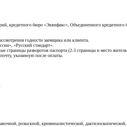
ий, кредитного бюро «Эквифакс», Объединенного кредитного б
ссмотрения годности заемщика или клиента.
сии», «Русский стандарт».
ые страницы разворотов паспорта (2-3 страницы и место житель
почту, указанную после оплаты.
и
авочной, розыскной, криминалистической, дактилоскопической,