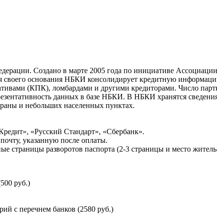
ерации. Создано в марте 2005 года по инициативе Ассоциации 
ня своего основания НБКИ консолидирует кредитную информац
ативами (КПК), ломбардами и другими кредиторами. Число па
резентативность данных в базе НБКИ. В НБКИ хранятся сведени
раны и небольших населенных пунктах.
Кредит», «Русский Стандарт», «Сбербанк».
почту, указанную после оплаты.
ые страницы разворотов паспорта (2-3 страницы и место житель
500 руб.)
й с перечнем банков (2580 руб.)