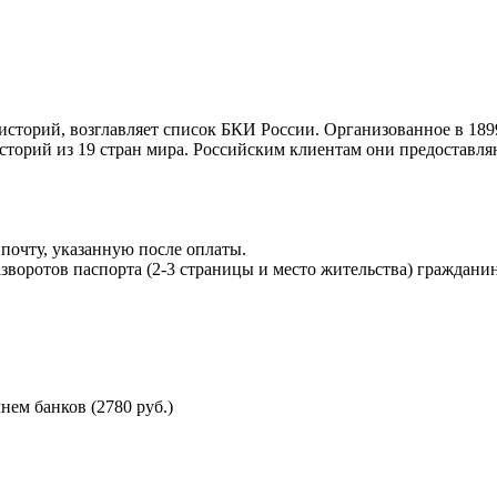
торий, возглавляет список БКИ России. Организованное в 189
торий из 19 стран мира. Российским клиентам они предоставля
почту, указанную после оплаты.
воротов паспорта (2-3 страницы и место жительства) гражданин
ем банков (2780 руб.)