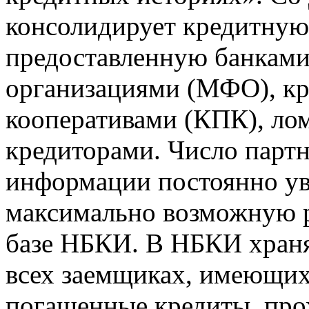
консолидирует кредитну
предоставленную банкам
организациями (МФО), к
кооперативами (КПК), ло
кредиторами. Число парт
информации постоянно уве
максимально возможную р
базе НБКИ. В НБКИ храня
всех заемщиках, имеющи
погашенные кредиты, пр