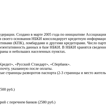
ерации. Создано в марте 2005 года по инициативе Ассоциации 
ня своего основания НБКИ консолидирует кредитную информац
ативами (КПК), ломбардами и другими кредиторами. Число па
резентативность данных в базе НБКИ. В НБКИ хранятся сведени
раны и небольших населенных пунктах.
Кредит», «Русский Стандарт», «Сбербанк».
почту, указанную после оплаты.
ые страницы разворотов паспорта (2-3 страницы и место житель
500 руб.)
й с перечнем банков (2580 руб.)