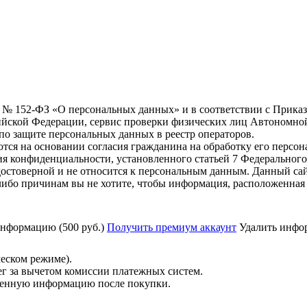
6 г. № 152-ФЗ «О персональных данных» и в соответствии с Прика
йской Федерации, сервис проверки физических лиц Автономно
о защите персональных данных в реестр операторов.
тся на основании согласия гражданина на обработку его персо
вания конфиденциальности, установленного статьей 7 Федерально
остоверной и не относится к персональным данным. Данный сай
либо причинам вы не хотите, чтобы информация, расположенная 
нформацию (500 руб.)
Получить премиум аккаунт
Удалить инфор
ческом режиме).
ег за вычетом комиссии платежных систем.
ученную информацию после покупки.