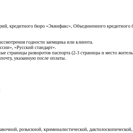
ий, кредитного бюро «Эквифакс», Объединенного кредитного б
ссмотрения годности заемщика или клиента.
сии», «Русский стандарт».
ые страницы разворотов паспорта (2-3 страницы и место житель
почту, указанную после оплаты.
и
авочной, розыскной, криминалистической, дактилоскопической,