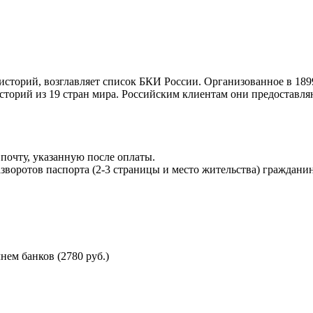
торий, возглавляет список БКИ России. Организованное в 189
торий из 19 стран мира. Российским клиентам они предоставля
почту, указанную после оплаты.
воротов паспорта (2-3 страницы и место жительства) гражданин
ем банков (2780 руб.)