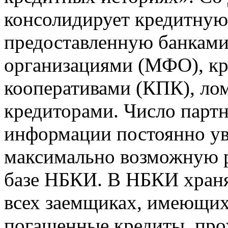
консолидирует кредитну
предоставленную банкам
организациями (МФО), к
кооперативами (КПК), ло
кредиторами. Число парт
информации постоянно уве
максимально возможную р
базе НБКИ. В НБКИ храня
всех заемщиках, имеющи
погашенные кредиты, пр